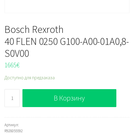
Bosch Rexroth
40 FLEN 0250 G100-A00-01A0,8-
S0V00
1665
€
Доступно для предзаказа
Количество
В Корзину
Bosch
Rexroth
40 FLEN 0250 G100-
A00-
Артикул:
R928055592
01A0,8-