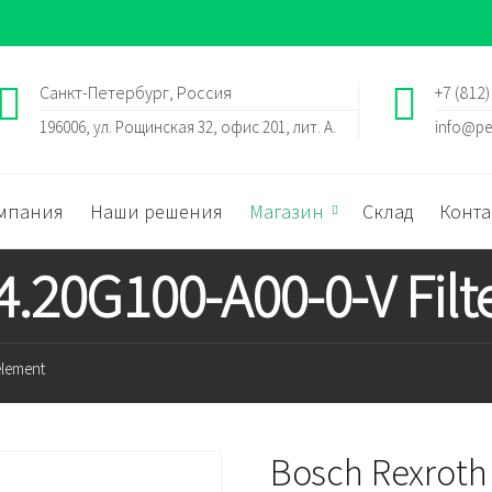
Санкт-Петербург, Россия
+7 (812)
196006, ул. Рощинская 32, офис 201, лит. А.
info@pe
мпания
Наши решения
Магазин
Склад
Конта
4.20G100-A00-0-V Filt
element
Bosch Rexroth 