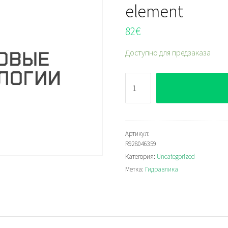
element
82
€
Доступно для предзаказа
Количество
Bosch
Rexroth
4.20G100-
A00-
Артикул:
R928046359
0-
Категория:
Uncategorized
V
Метка:
Гидравлика
Filter
element