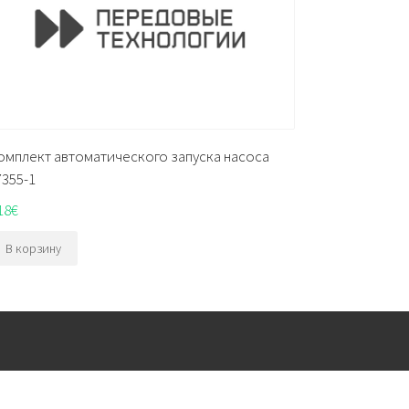
омплект автоматического запуска насоса
7355-1
18
€
В корзину