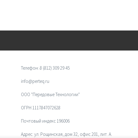
Телефон:
8 (812) 309 29 45
info@perteq.ru
ООО "Передовые Технологии"
ОГРН 1117847072628
Почтовый индекс 196006
Адрес:
ул. Рощинская, дом 32, офис 201, лит. А.