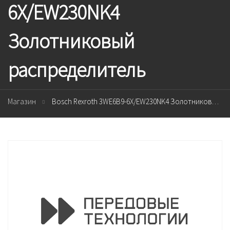
6X/EW230NK4
Золотниковый
распределитель
Магазин
Bosch Rexroth 3WE6B9-6X/EW230NK4 Золотниковый распределитель