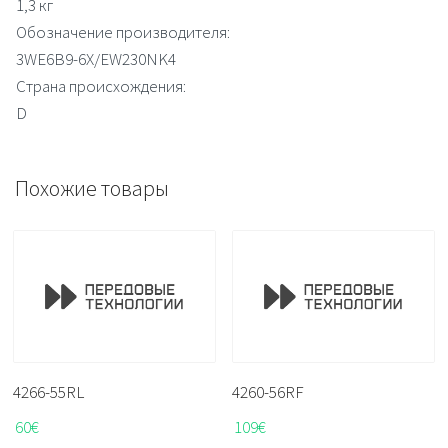
1,3 кг
Обозначение производителя:
3WE6B9-6X/EW230NK4
Страна происхождения:
D
Похожие товары
4266-55RL
4260-56RF
60
€
109
€