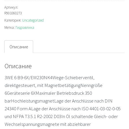
3WE6B9-
6X/EW230NK4
Артикул:
R901060273
Золотниковый
Категория:
Uncategorized
распределитель
Метка:
Гидравлика
Описание
Описание
3WE 6 B9-6X/EW230NK4Wege-Schieberventil,
direktgesteuert, mit MagnetbetätigungNenngröße
6Geräteserie 6XMaximaler Betriebsdruck 350
barHochleistungsmagnetLage der Anschlüsse nach DIN
24340 Form ALage der Anschlüsse nach ISO 4401-03-02-0-05
und NFPA T3.5.1 R2-2002 D03In Öl schaltende Gleich- oder
Wechselspannungsmagnete mit abziehbarer