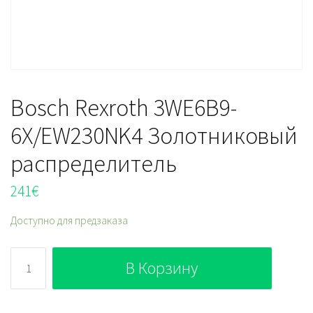
Bosch Rexroth 3WE6B9-
6X/EW230NK4 Золотниковый
распределитель
241
€
Доступно для предзаказа
Количество
В Корзину
Bosch
Rexroth