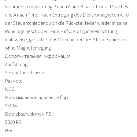
Volumenstromrichtung P nach A und B nach T oder P nach B
und A nach T frei. Nach Entregung des Elektromagneten wird
der Steuerschieber durch die Rückstellfeder wieder in seine
Ruhelage geschoben. Eine Hilfsbetätigungseinrichtung,
wahlweise, gestattet das Verschieben des Steuerschiebers
ohne Magneterregung.
Дополнительная информация:
Ausführung:
3 Hauptanschlüsse
Размер:
NG6
Максимальное давление бар:
350 bar
Betriebsdruck max. PSI:
5000 PSI
Вес: