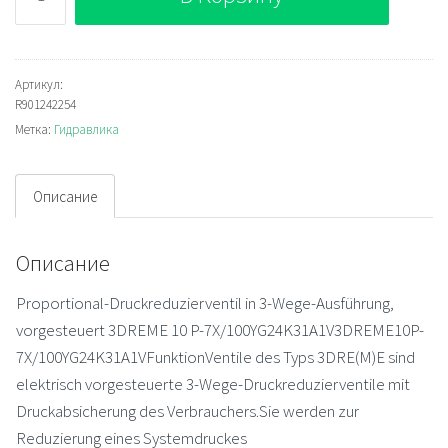
Bosch
Rexroth
3DREME10P-
7X/100YG24K31A1V
Артикул:
R901242254
Пропорциональный
Метка:
Гидравлика
редукционный
клапан
Описание
Описание
Proportional-Druckreduzierventil in 3-Wege-Ausführung,
vorgesteuert 3DREME 10 P-7X/100YG24K31A1V3DREME10P-
7X/100YG24K31A1VFunktionVentile des Typs 3DRE(M)E sind
elektrisch vorgesteuerte 3-Wege-Druckreduzierventile mit
Druckabsicherung des Verbrauchers.Sie werden zur
Reduzierung eines Systemdruckes