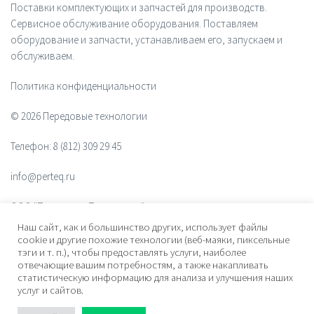
Поставки комплектующих и запчастей для производств.
Сервисное обслуживание оборудования. Поставляем
оборудование и запчасти, устанавливаем его, запускаем и
обслуживаем.
Политика конфиденциальности
© 2026 Передовые технологии
Телефон:
8 (812) 309 29 45
info@perteq.ru
ООО "Передовые Технологии"
Наш сайт, как и большинство других, использует файлы
ОГРН 1117847072628
cookie и другие похожие технологии (веб-маяки, пиксельные
тэги и т. п.), чтобы предоставлять услуги, наиболее
отвечающие вашим потребностям, а также накапливать
Почтовый индекс 196006
статистическую информацию для анализа и улучшения наших
услуг и сайтов.
Адрес:
ул. Рощинская, дом 32, офис 201, лит. А. Санкт-Петербург,
Россия