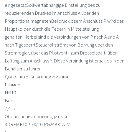
eingesetztSollwertabhängige Einstellung des zu
reduzierenden Druckes im Anschluss A über den
ProportionalmagnetenBei drucklosem Anschluss P wird der
Hauptkolben durch die Federn in Mittelstellung
gehaltenHierbei sind die Verbindungen von P nach A und A
nach T gesperrtSteueröl strömt von Bohrung über den
Stromregler, über das Pilotventil zum Drosselspalt, über
Leitung zum Anschluss Y. Diese Verbindung ist drucklos in den
Behälter zu führen.
Дополнительная информация:
Размер:
NG10
Вес:
7,4 кг
Обозначение производителя:
3DREME10P-7X/100YG24K31A1V