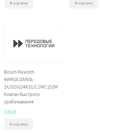
В корзину
В корзину
Bosch Rexroth
4WRGE10V50L-
1X/315G24K31/C1WC152M
Клапан быстрого
срабатывания
6302
€
В корзину