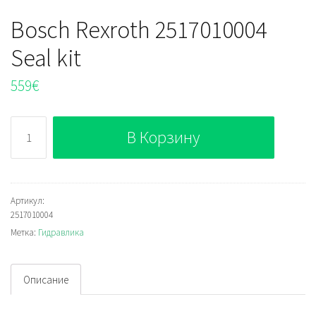
Bosch Rexroth 2517010004
Seal kit
559
€
Количество
В Корзину
Bosch
Rexroth
2517010004
Seal
Артикул:
2517010004
kit
Метка:
Гидравлика
Описание