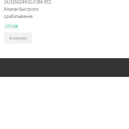
1X/315G24K31/C6M-972
Клапан быстрого
срабатывания
19748
€
В корзину