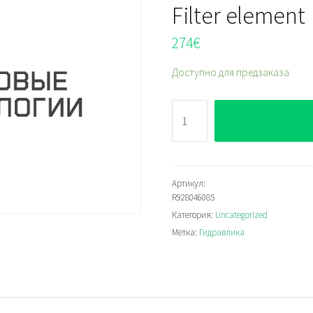
Filter element
274
€
Доступно для предзаказа
Количество
Bosch
Rexroth
2.90H10XL-
B00-
Артикул:
R928046085
0-
Категория:
Uncategorized
M
Метка:
Гидравлика
Filter
element