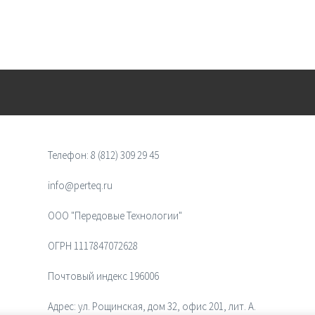
Телефон:
8 (812) 309 29 45
info@perteq.ru
ООО "Передовые Технологии"
ОГРН 1117847072628
Почтовый индекс 196006
Адрес:
ул. Рощинская, дом 32, офис 201, лит. А.