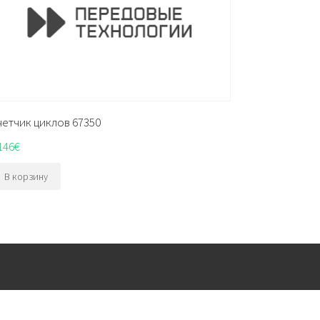
четчик циклов 67350
146
€
В корзину