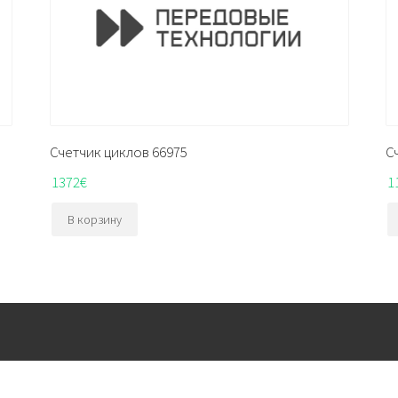
Счетчик циклов 66975
С
1372
€
1
В корзину