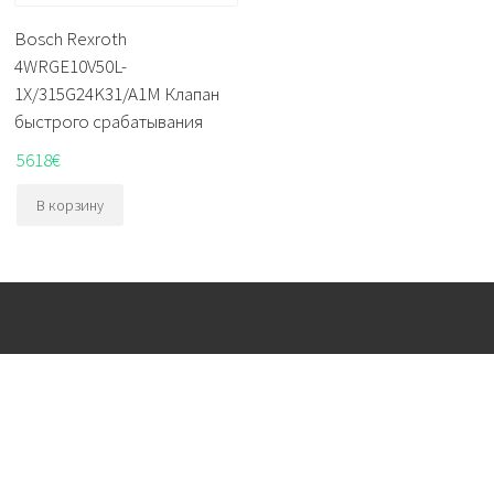
Bosch Rexroth
4WRGE10V50L-
1X/315G24K31/A1M Клапан
быстрого срабатывания
5618
€
В корзину