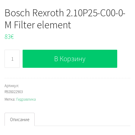
Bosch Rexroth 2.10P25-C00-0-
M Filter element
83
€
Количество
В Корзину
Bosch
Rexroth
2.10P25-
C00-
Артикул:
R928022903
0-
Метка:
Гидравлика
M
Filter
element
Описание