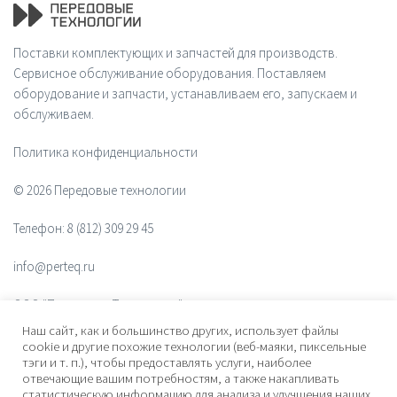
Поставки комплектующих и запчастей для производств.
Сервисное обслуживание оборудования. Поставляем
оборудование и запчасти, устанавливаем его, запускаем и
обслуживаем.
Политика конфиденциальности
© 2026 Передовые технологии
Телефон:
8 (812) 309 29 45
info@perteq.ru
ООО "Передовые Технологии"
Наш сайт, как и большинство других, использует файлы
ОГРН 1117847072628
cookie и другие похожие технологии (веб-маяки, пиксельные
тэги и т. п.), чтобы предоставлять услуги, наиболее
отвечающие вашим потребностям, а также накапливать
Почтовый индекс 196006
статистическую информацию для анализа и улучшения наших