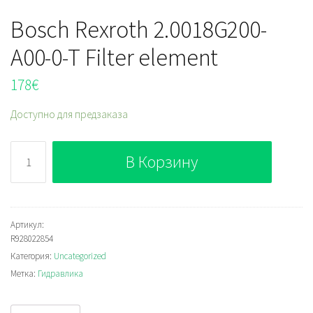
Bosch Rexroth 2.0018G200-
A00-0-T Filter element
178
€
Доступно для предзаказа
Количество
В Корзину
Bosch
Rexroth
2.0018G200-
A00-
Артикул:
R928022854
0-
Категория:
Uncategorized
T
Метка:
Гидравлика
Filter
element