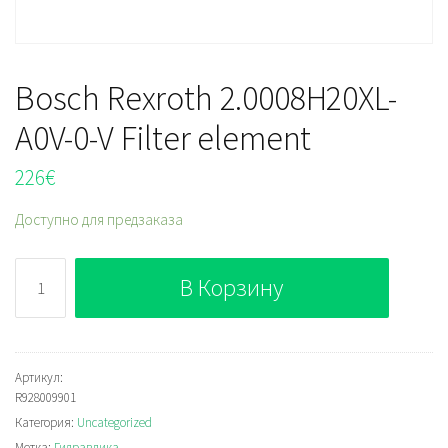
Bosch Rexroth 2.0008H20XL-
A0V-0-V Filter element
226
€
Доступно для предзаказа
Количество
В Корзину
Bosch
Rexroth
2.0008H20XL-
A0V-
Артикул:
R928009901
0-
Категория:
Uncategorized
V
Метка:
Гидравлика