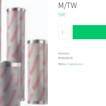
M/TW
56
€
Количество
Bosch
Rexroth
11.0063P25-
S00-
Артикул:
R928036078
0-
Метка:
Гидравлика
M/TW