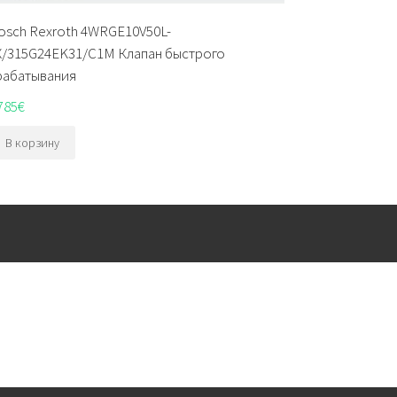
osch Rexroth 4WRGE10V50L-
X/315G24EK31/C1M Клапан быстрого
рабатывания
785
€
В корзину