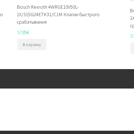
Bosch Rexroth 4WRGE10V50L-
B
го
1X/315G24ETK31/C1M Клапан быстрого
1
срабатывания
с
5785
€
5
В корзину