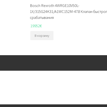
Bosch Rexroth 4WRGE10V50L-
1X/315G24K31/A1WC152M-478 Клапан быстро
срабатывания
19952
€
В корзину