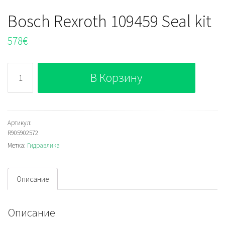
Bosch Rexroth 109459 Seal kit
578
€
Количество
В Корзину
Bosch
Rexroth
109459
Seal
Артикул:
R905902572
kit
Метка:
Гидравлика
Описание
Описание