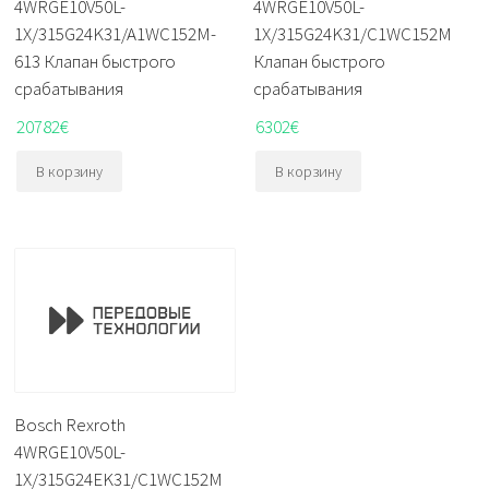
4WRGE10V50L-
4WRGE10V50L-
1X/315G24K31/A1WC152M-
1X/315G24K31/C1WC152M
613 Клапан быстрого
Клапан быстрого
срабатывания
срабатывания
20782
€
6302
€
В корзину
В корзину
Bosch Rexroth
4WRGE10V50L-
1X/315G24EK31/C1WC152M