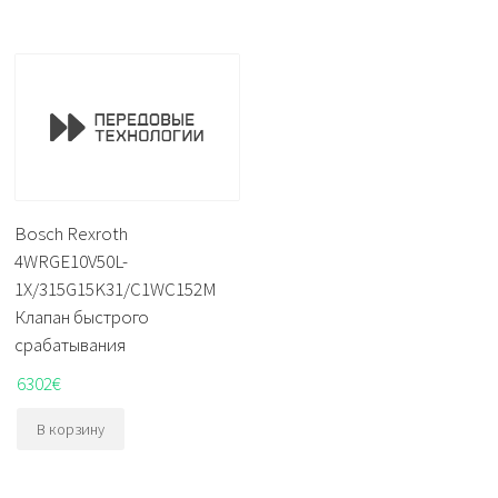
Bosch Rexroth
4WRGE10V50L-
1X/315G15K31/C1WC152M
Клапан быстрого
срабатывания
6302
€
В корзину