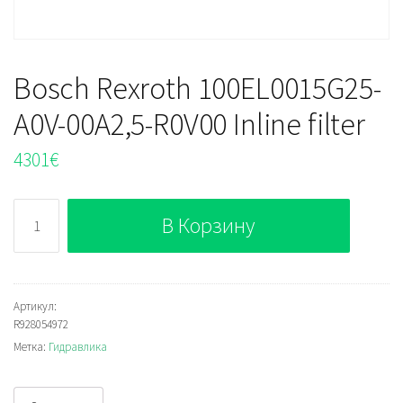
Bosch Rexroth 100EL0015G25-
A0V-00A2,5-R0V00 Inline filter
4301
€
Количество
В Корзину
Bosch
Rexroth
100EL0015G25-
A0V-
Артикул:
R928054972
00A2,5-
Метка:
Гидравлика
R0V00
Inline