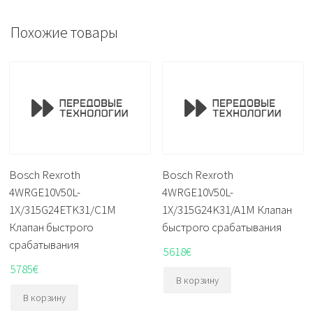
Похожие товары
Bosch Rexroth
Bosch Rexroth
4WRGE10V50L-
4WRGE10V50L-
1X/315G24ETK31/C1M
1X/315G24K31/A1M Клапан
Клапан быстрого
быстрого срабатывания
срабатывания
5618
€
5785
€
В корзину
В корзину