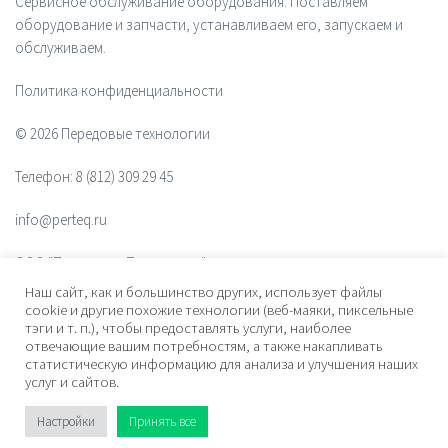
Сервисное обслуживание оборудования. Поставляем
оборудование и запчасти, устанавливаем его, запускаем и
обслуживаем.
Политика конфиденциальности
© 2026 Передовые технологии
Телефон:
8 (812) 309 29 45
info@perteq.ru
ООО "Передовые Технологии"
Наш сайт, как и большинство других, использует файлы
ОГРН 1117847072628
cookie и другие похожие технологии (веб-маяки, пиксельные
тэги и т. п.), чтобы предоставлять услуги, наиболее
отвечающие вашим потребностям, а также накапливать
Почтовый индекс 196006
статистическую информацию для анализа и улучшения наших
услуг и сайтов.
Адрес:
ул. Рощинская, дом 32, офис 201, лит. А. Санкт-Петербург,
Россия
Настройки
Принять все