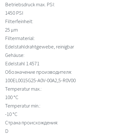
Betriebsdruck max. PSI:
1450 PSI
Filterfeinheit:
25 µm
Filtermaterial:
Edelstahldrahtgewebe, reinigbar
Gehäuse:
Edelstahl 1.4571
Обозначение производителя:
100EL0015G25-A0V-00A2,5-R0V00
Temperatur max.:
100 °C
Temperatur min.:
-10 °C
Страна происхождения:
D