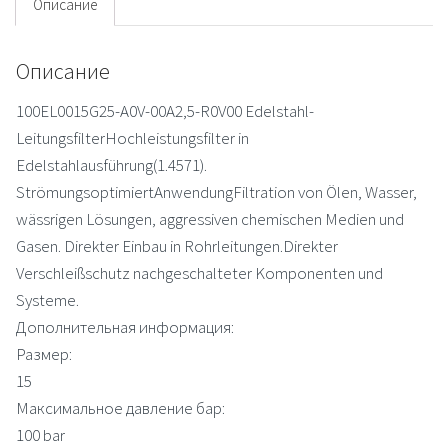
filter
Описание
Описание
100EL0015G25-A0V-00A2,5-R0V00 Edelstahl-
LeitungsfilterHochleistungsfilter in
Edelstahlausführung(1.4571).
StrömungsoptimiertAnwendungFiltration von Ölen, Wasser,
wässrigen Lösungen, aggressiven chemischen Medien und
Gasen. Direkter Einbau in Rohrleitungen.Direkter
Verschleißschutz nachgeschalteter Komponenten und
Systeme.
Дополнительная информация:
Размер:
15
Максимальное давление бар:
100 bar