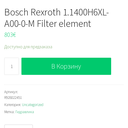
Bosch Rexroth 1.1400H6XL-
A00-0-M Filter element
803
€
Доступно для предзаказа
Количество
В Корзину
Bosch
Rexroth
1.1400H6XL-
A00-
Артикул:
R928022451
0-
Категория:
Uncategorized
M
Метка:
Гидравлика
Filter
element