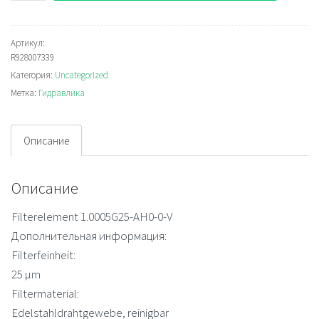
Rexroth
1.0005G25-
AH0-
Артикул:
R928007339
0-
Категория:
Uncategorized
V
Метка:
Гидравлика
Filter
element
Описание
Описание
Filterelement 1.0005G25-AH0-0-V
Дополнительная информация:
Filterfeinheit:
25 µm
Filtermaterial:
Edelstahldrahtgewebe, reinigbar