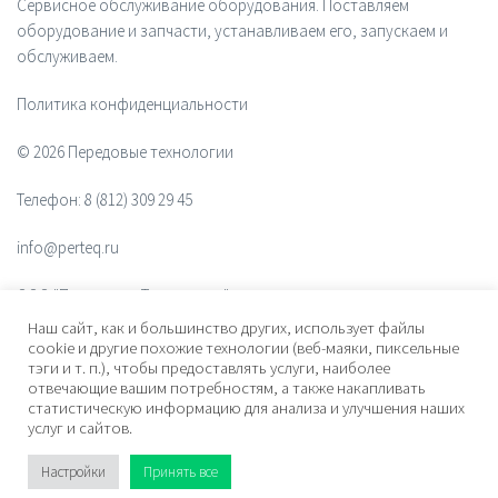
Сервисное обслуживание оборудования. Поставляем
оборудование и запчасти, устанавливаем его, запускаем и
обслуживаем.
Политика конфиденциальности
© 2026 Передовые технологии
Телефон:
8 (812) 309 29 45
info@perteq.ru
ООО "Передовые Технологии"
Наш сайт, как и большинство других, использует файлы
ОГРН 1117847072628
cookie и другие похожие технологии (веб-маяки, пиксельные
тэги и т. п.), чтобы предоставлять услуги, наиболее
отвечающие вашим потребностям, а также накапливать
Почтовый индекс 196006
статистическую информацию для анализа и улучшения наших
услуг и сайтов.
Адрес:
ул. Рощинская, дом 32, офис 201, лит. А. Санкт-Петербург,
Россия
Настройки
Принять все