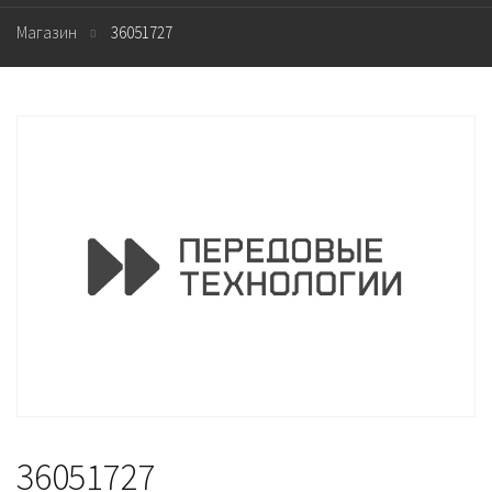
Магазин
36051727
36051727