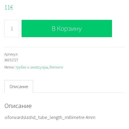
11
€
Количество
В Корзину
36051727
Артикул:
36051727
Метки:
трубки и аксессуары
,
Фитинги
Описание
Описание
oforwardslashd_tube_length_millimetre 4mm