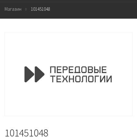
Магазин
101451048
101451048