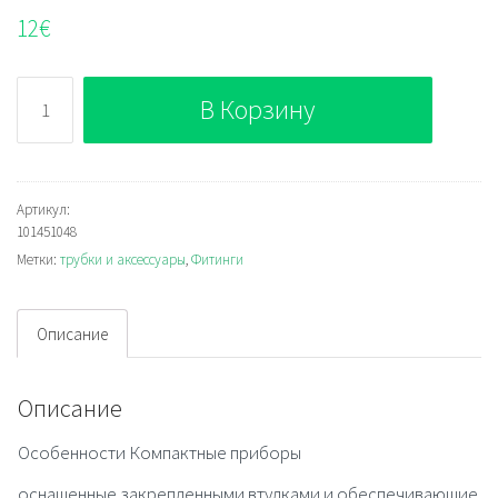
12
€
Количество
В Корзину
101451048
Артикул:
101451048
Метки:
трубки и аксессуары
,
Фитинги
Описание
Описание
Особенности Компактные приборы
оснащенные закрепленными втулками и обеспечивающие