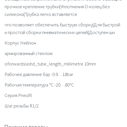
прочное крепление трубки|Уплотнения О-колец без
силикона|Трубка легко вставляется
что позволяет обеспечить быструю сборку|Для быстрой
и простой сборки пневматических цепей|Доступен ши
Корпус Нейлон
армированный стеклом
oforwardslashd_tube_length_millimetre 10mm
Рабочее давление бар -0.9…18bar
Рабочая температура °C -20…80°C
Серия Pneufit
Шаг резьбы R1/2
Похожие товары