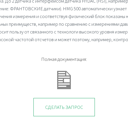
 До 2 датчика с интерфейсом датчика HYDAC (HSI), например 
чение: ФРАНТОВСКИЕ датчики).
HMG 500
автоматически узнает 
ачения измерения и соответствуя физический блок показаны на
ных преимуществ, например по сравнению с измерениями давл
ит пользу от связанного с технологи высокого уровня измер
сокой частотой отсчетов и может поэтому, например, контро
Полная документация:
СДЕЛАТЬ ЗАПРОС