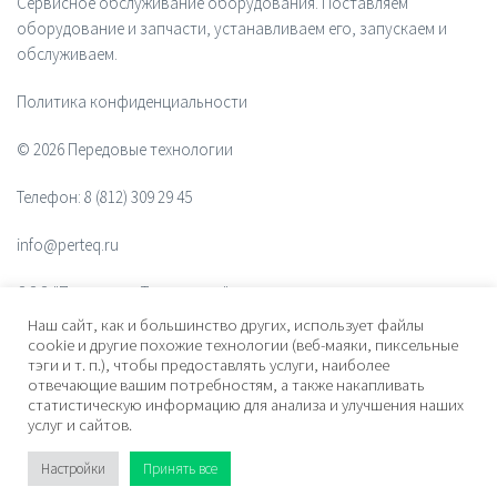
Сервисное обслуживание оборудования. Поставляем
оборудование и запчасти, устанавливаем его, запускаем и
обслуживаем.
Политика конфиденциальности
© 2026 Передовые технологии
Телефон:
8 (812) 309 29 45
info@perteq.ru
ООО "Передовые Технологии"
Наш сайт, как и большинство других, использует файлы
ОГРН 1117847072628
cookie и другие похожие технологии (веб-маяки, пиксельные
тэги и т. п.), чтобы предоставлять услуги, наиболее
отвечающие вашим потребностям, а также накапливать
Почтовый индекс 196006
статистическую информацию для анализа и улучшения наших
услуг и сайтов.
Адрес:
ул. Рощинская, дом 32, офис 201, лит. А. Санкт-Петербург,
Россия
Настройки
Принять все