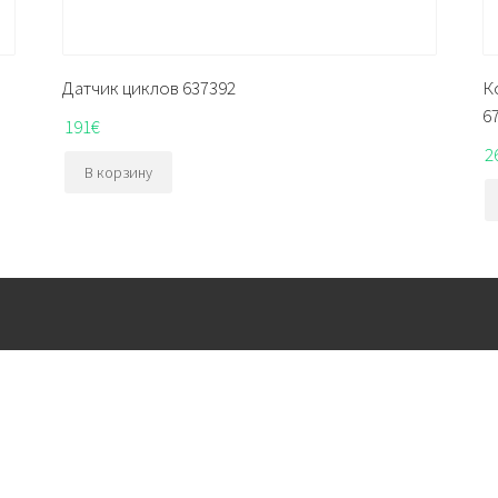
Датчик циклов 637392
К
6
191
€
2
В корзину