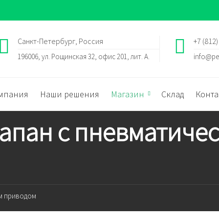
Санкт-Петербург, Россия
+7 (812)
196006, ул. Рощинская 32, офис 201, лит. А.
info@pe
мпания
Наши решения
Магазин
Склад
Конта
апан с пневматиче
им приводом