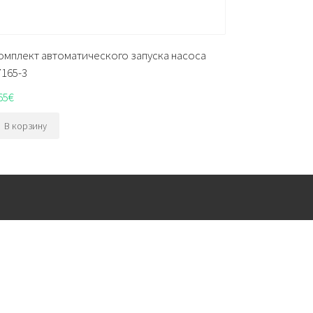
омплект автоматического запуска насоса
7165-3
65
€
В корзину