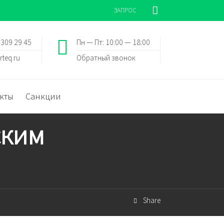
ЗАПРОС
 309 29 45
Пн — Пт: 10:00 — 18:00
rteq.ru
Обратный звонок
кты
Санкции
ским
Share