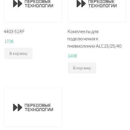
4403-51RF
Комплекты для
подключения к
172
€
пневмолинии ALC15/25/40
В корзину
140
€
В корзину