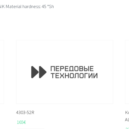
NK Material hardness: 45 °Sh
4303-52R
К
A
165
€