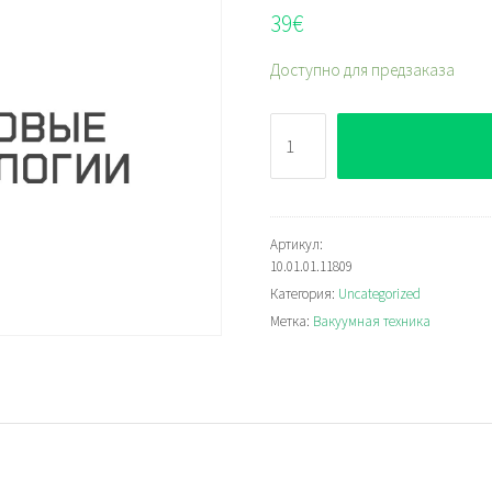
39
€
Доступно для предзаказа
Количество
DR-
SHF
210
NK-
Артикул:
10.01.01.11809
45
Категория:
Uncategorized
Метка:
Вакуумная техника