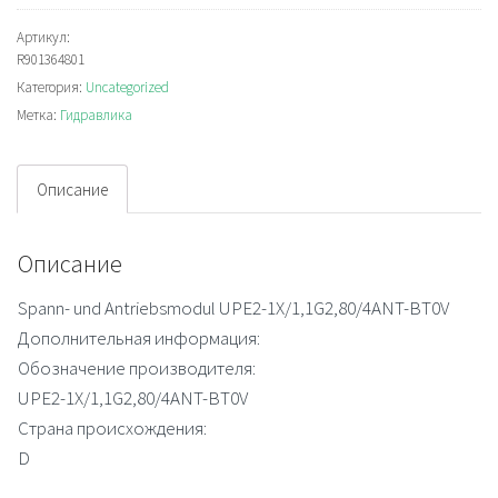
UPE2-
1X/1,1G2,80/4ANT-
Артикул:
R901364801
BT0V
Категория:
Uncategorized
Clamping
Метка:
Гидравлика
and
drive
modul
Описание
Описание
Spann- und Antriebsmodul UPE2-1X/1,1G2,80/4ANT-BT0V
Дополнительная информация:
Обозначение производителя:
UPE2-1X/1,1G2,80/4ANT-BT0V
Страна происхождения:
D