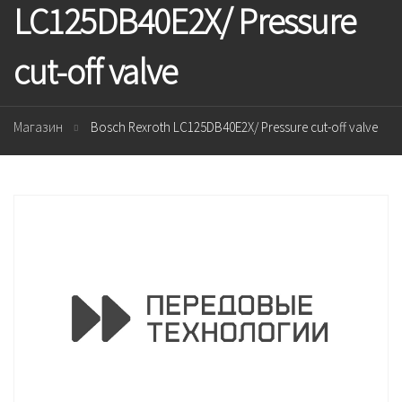
LC125DB40E2X/ Pressure
cut-off valve
Магазин
Bosch Rexroth LC125DB40E2X/ Pressure cut-off valve