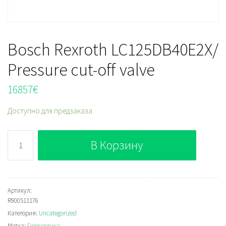
Bosch Rexroth LC125DB40E2X/
Pressure cut-off valve
16857
€
Доступно для предзаказа
Количество
В Корзину
Bosch
Rexroth
LC125DB40E2X/
Pressure
Артикул:
R900511176
cut-
Категория:
Uncategorized
off
Метка:
Гидравлика