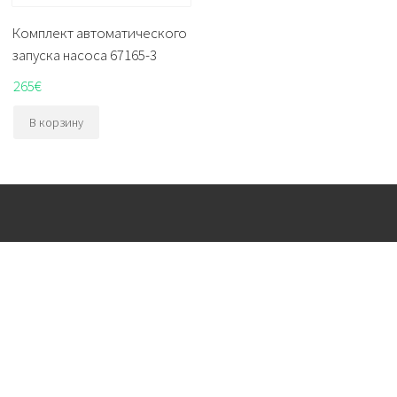
Комплект автоматического
запуска насоса 67165-3
265
€
В корзину