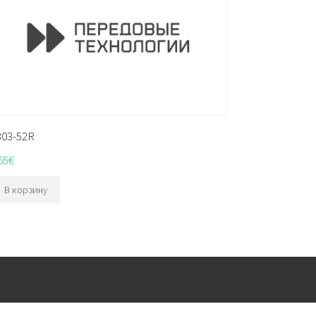
303-52R
65
€
В корзину