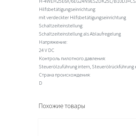
H-4WEH25E6X/6EG24N9ES2DK25L/B10D3=CS
Hilfsbetätigungseinrichtung:
mit verdeckter Hilfsbetätigungseinrichtung
Schaltzeiteinstellung:
Schaltzeiteinstellung als Ablaufregelung
Напряжение:
24 V DC
Контроль пилотного давления:
Steuerölzuführung intern, Steuerölrückführung 
Страна происхождения:
D
Похожие товары