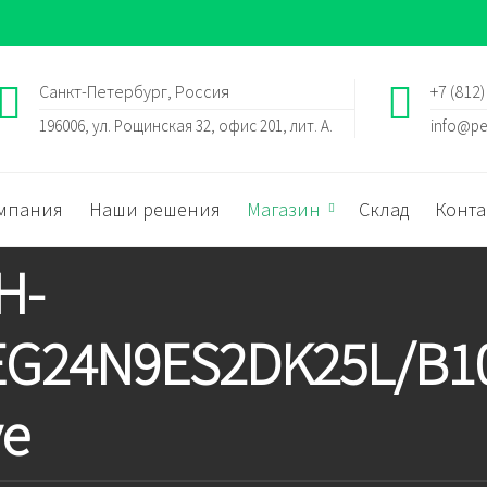
Санкт-Петербург, Россия
+7 (812)
196006, ул. Рощинская 32, офис 201, лит. А.
info@pe
мпания
Наши решения
Магазин
Склад
Конта
H-
EG24N9ES2DK25L/B1
ve