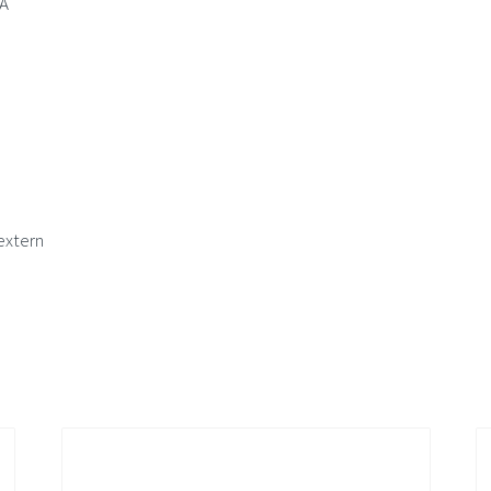
A
extern