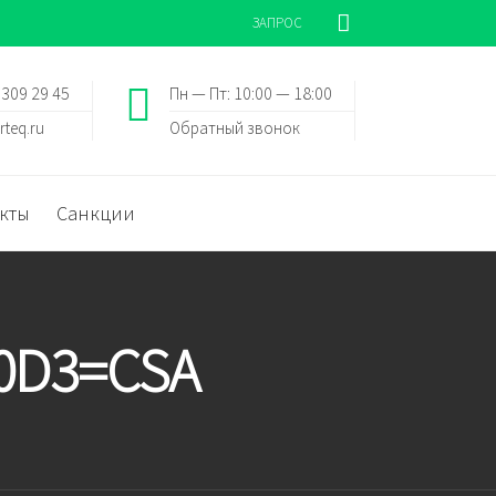
ЗАПРОС
 309 29 45
Пн — Пт: 10:00 — 18:00
rteq.ru
Обратный звонок
кты
Санкции
0D3=CSA