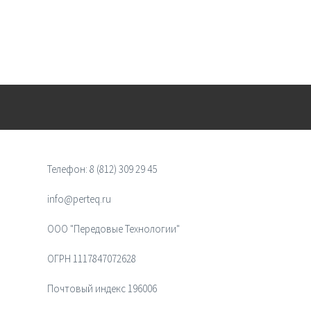
Телефон:
8 (812) 309 29 45
info@perteq.ru
ООО "Передовые Технологии"
ОГРН 1117847072628
Почтовый индекс 196006