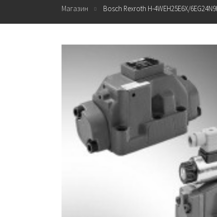
Магазин
Bosch Rexroth H-4WEH25E6X/6EG24N9E