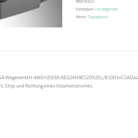
R900704121
Directional
Категория:
Uncategorized
valve
Метка:
Гидравлика
WegeventilH-4WEH25E6X/6EG24N9ES2DK25L/B10D3=CSADas Ventil
art, Stop und Richtung eines Volumenstromes.