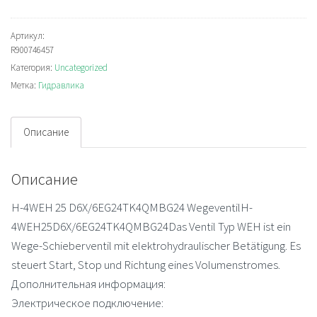
H-
4WEH25D6X/6EG24TK4QMBG24
Артикул:
R900746457
Directional
Категория:
Uncategorized
valve
Метка:
Гидравлика
Описание
Описание
H-4WEH 25 D6X/6EG24TK4QMBG24 WegeventilH-
4WEH25D6X/6EG24TK4QMBG24Das Ventil Typ WEH ist ein
Wege-Schieberventil mit elektrohydraulischer Betätigung. Es
steuert Start, Stop und Richtung eines Volumenstromes.
Дополнительная информация:
Электрическое подключение: