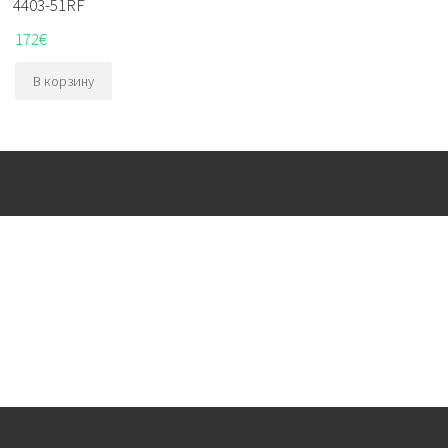
4403-51RF
172
€
В корзину