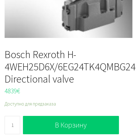
Bosch Rexroth H-
4WEH25D6X/6EG24TK4QMBG24
Directional valve
4839
€
Доступно для предзаказа
Количество
В Корзину
Bosch
Rexroth