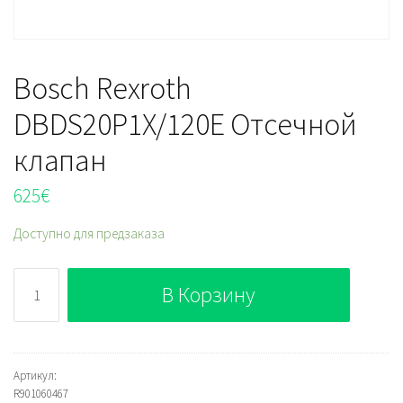
Bosch Rexroth
DBDS20P1X/120E Отсечной
клапан
625
€
Доступно для предзаказа
Количество
В Корзину
Bosch
Rexroth
DBDS20P1X/120E
Отсечной
Артикул:
R901060467
клапан