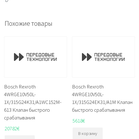
Похожие товары
Bosch Rexroth
Bosch Rexroth
4WRGE10V50L-
4WRGE10V50L-
1X/315G24K31/A1WC152M-
1X/315G24EK31/A1M Клапан
613 Клапан быстрого
быстрого срабатывания
срабатывания
5618
€
20782
€
В корзину