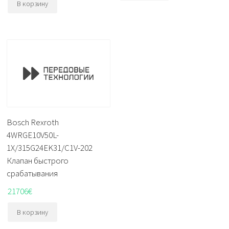
В корзину
Bosch Rexroth
4WRGE10V50L-
1X/315G24EK31/C1V-202
Клапан быстрого
срабатывания
21706
€
В корзину