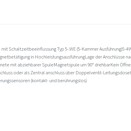
it Schaltzeitbeeinflussung Typ 5-.WE (5-Kammer Ausführung
netbetätigung in HochleistungsausführungLage der Anschlüsse nac
nete mit abziehbarer SpuleMagnetspule um 90° drehbarKein Öffn
nschluss oder als Zentral anschluss über Doppelventil-Leitungsdose
rungssensoren (kontakt- und berührungslos)