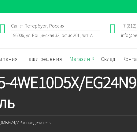
Санкт-Петербург, Россия
+7 (812)
196006, ул. Рощинская 32, офис 201, лит. А.
info@pe
мпания
Наши решения
Магазин
Склад
Конта
h 5-4WE10D5X/EG24
ль
4QMBG24/V Распределитель