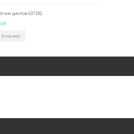
атчик циклов 637392
91
€
В корзину