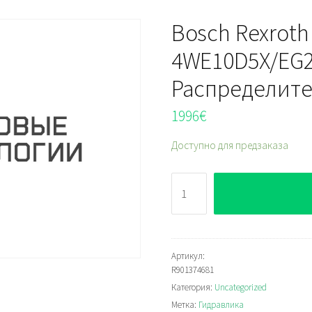
Bosch Rexroth 
4WE10D5X/EG
Распределит
1996
€
Доступно для предзаказа
Количество
Bosch
Rexroth
5-
4WE10D5X/EG24N9K4QMBG2
Артикул:
R901374681
Распределитель
Категория:
Uncategorized
Метка:
Гидравлика