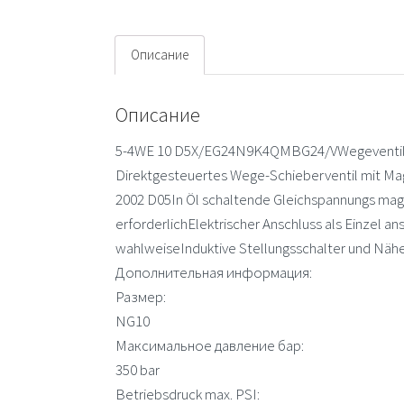
Описание
Описание
5-4WE 10 D5X/EG24N9K4QMBG24/VWegeventil m
Direktgesteuertes Wege-Schieberventil mit Mag
2002 D05In Öl schaltende Gleichspannungs mag
erforderlichElektrischer Anschluss als Einzel a
wahlweiseInduktive Stellungsschalter und Nähe
Дополнительная информация:
Размер:
NG10
Максимальное давление бар:
350 bar
Betriebsdruck max. PSI: