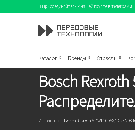
Присоединяйтесь к нашей группе в телеграмм
Каталог
Бренды
Отрасли
Ко
Bosch Rexrot
Распределите
Магазин
Bosch Rexroth 5-4WE10D5X/EG24N9K