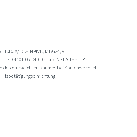
)5-4WE10D5X/EG24N9K4QMBG24/V
h ISO 4401-05-04-0-05 und NFPA T3.5.1 R2-
en des druckdichten Raumes bei Spulenwechsel
Hilfsbetätigungseinrichtung,