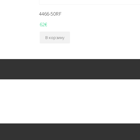
4466-50RF
62
€
В корзину