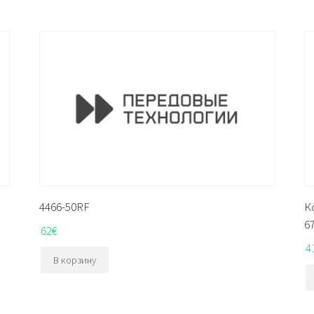
4466-50RF
К
6
62
€
4
В корзину