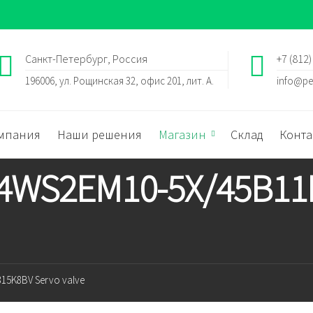
Санкт-Петербург, Россия
+7 (812)
196006, ул. Рощинская 32, офис 201, лит. А.
info@pe
мпания
Наши решения
Магазин
Склад
Конта
h 4WS2EM10-5X/45B1
15K8BV Servo valve