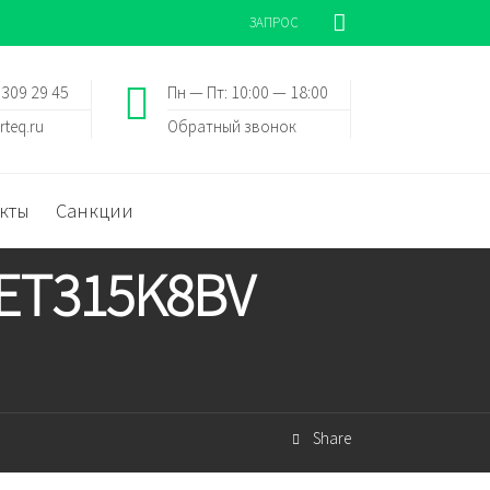
ЗАПРОС
 309 29 45
Пн — Пт: 10:00 — 18:00
rteq.ru
Обратный звонок
кты
Санкции
1ET315K8BV
Share