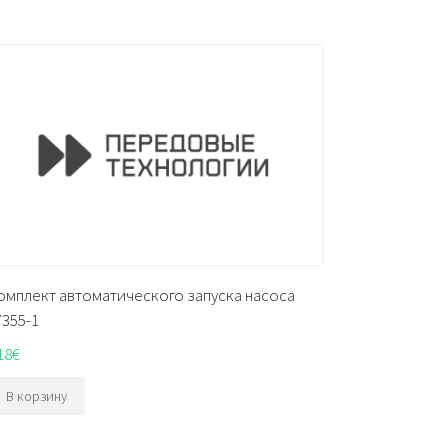
омплект автоматического запуска насоса
7355-1
18
€
В корзину