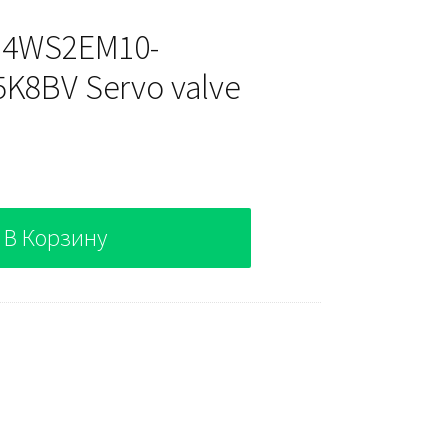
h 4WS2EM10-
K8BV Servo valve
В Корзину