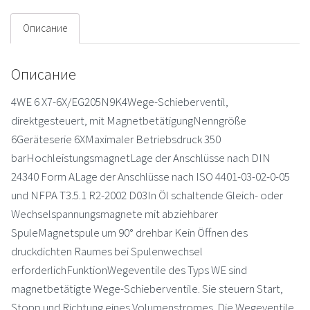
Описание
Описание
4WE 6 X7-6X/EG205N9K4Wege-Schieberventil,
direktgesteuert, mit MagnetbetätigungNenngröße
6Geräteserie 6XMaximaler Betriebsdruck 350
barHochleistungsmagnetLage der Anschlüsse nach DIN
24340 Form ALage der Anschlüsse nach ISO 4401-03-02-0-05
und NFPA T3.5.1 R2-2002 D03In Öl schaltende Gleich- oder
Wechselspannungsmagnete mit abziehbarer
SpuleMagnetspule um 90° drehbar Kein Öffnen des
druckdichten Raumes bei Spulenwechsel
erforderlichFunktionWegeventile des Typs WE sind
magnetbetätigte Wege-Schieberventile. Sie steuern Start,
Stopp und Richtung eines Volumenstromes. Die Wegeventile