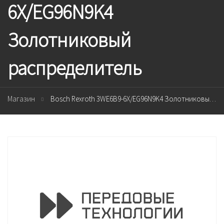
6X/EG96N9K4
Золотниковый
распределитель
Магазин
Bosch Rexroth 3WE6B9-6X/EG96N9K4 Золотниковый распределитель