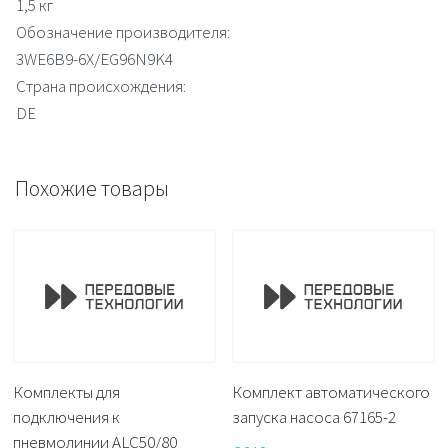
1,5 кг
Обозначение производителя:
3WE6B9-6X/EG96N9K4
Страна происхождения:
DE
Похожие товары
Комплекты для
Комплект автоматического
подключения к
запуска насоса 67165-2
пневмолинии ALC50/80