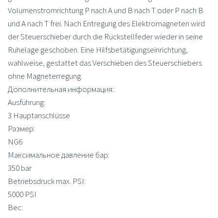
Volumenstromrichtung P nach A und B nach T oder P nach B
und A nach T frei. Nach Entregung des Elektromagneten wird
der Steuerschieber durch die Rückstellfeder wieder in seine
Ruhelage geschoben. Eine Hilfsbetätigungseinrichtung,
wahlweise, gestattet das Verschieben des Steuerschiebers
ohne Magneterregung.
Дополнительная информация:
Ausführung:
3 Hauptanschlüsse
Размер:
NG6
Максимальное давление бар:
350 bar
Betriebsdruck max. PSI:
5000 PSI
Вес: