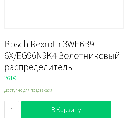
Bosch Rexroth 3WE6B9-
6X/EG96N9K4 Золотниковый
распределитель
261
€
Доступно для предзаказа
Количество
В Корзину
Bosch
Rexroth