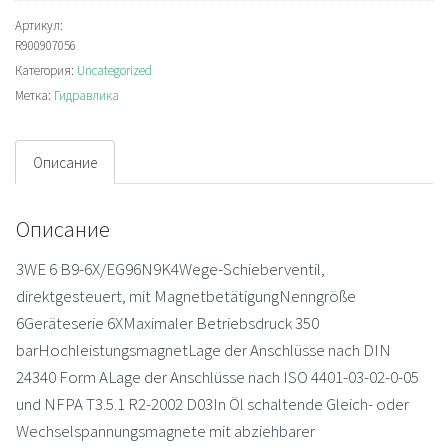
3WE6B9-
6X/EG96N9K4
Артикул:
R900907056
Золотниковый
Категория:
Uncategorized
распределитель
Метка:
Гидравлика
Описание
Описание
3WE 6 B9-6X/EG96N9K4Wege-Schieberventil,
direktgesteuert, mit MagnetbetätigungNenngröße
6Geräteserie 6XMaximaler Betriebsdruck 350
barHochleistungsmagnetLage der Anschlüsse nach DIN
24340 Form ALage der Anschlüsse nach ISO 4401-03-02-0-05
und NFPA T3.5.1 R2-2002 D03In Öl schaltende Gleich- oder
Wechselspannungsmagnete mit abziehbarer