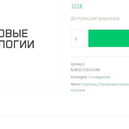
101
€
Доступно для предзаказа
Количество
8240102.9101.02400
Артикул:
8240102.9101.02400
Категория:
Uncategorized
Метки:
Клапаны
,
Отсеченные клапан
клапаны