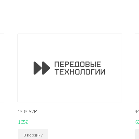
4303-52R
4
165
€
6
В корзину