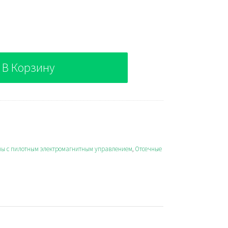
В Корзину
ы с пилотным электромагнитным управлением
,
Отсечные