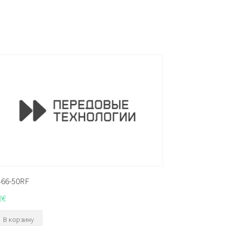
466-50RF
2
€
В корзину