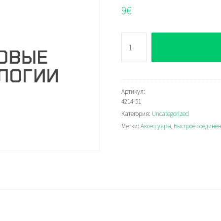
9
€
Количество
4214-
51
Артикул:
4214-51
Категория:
Uncategorized
Метки:
Аксессуары
,
Быстрое соедине