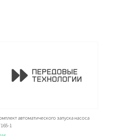
омплект автоматического запуска насоса
7165-1
84
€