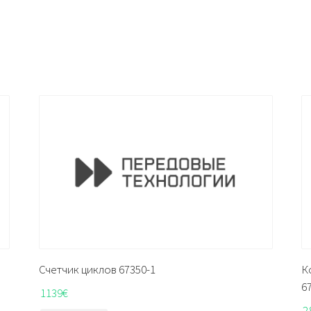
Счетчик циклов 67350-1
К
6
1139
€
2