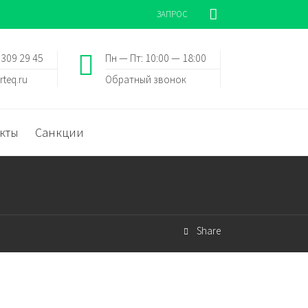
ЗАПРОС
 309 29 45
Пн — Пт: 10:00 — 18:00
rteq.ru
Обратный звонок
кты
Санкции
Share