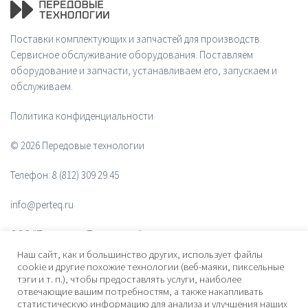
Поставки комплектующих и запчастей для производств.
Сервисное обслуживание оборудования. Поставляем
оборудование и запчасти, устанавливаем его, запускаем и
обслуживаем.
Политика конфиденциальности
© 2026 Передовые технологии
Телефон:
8 (812) 309 29 45
info@perteq.ru
ООО "Передовые Технологии"
Наш сайт, как и большинство других, использует файлы
ОГРН 1117847072628
cookie и другие похожие технологии (веб-маяки, пиксельные
тэги и т. п.), чтобы предоставлять услуги, наиболее
отвечающие вашим потребностям, а также накапливать
Почтовый индекс 196006
статистическую информацию для анализа и улучшения наших