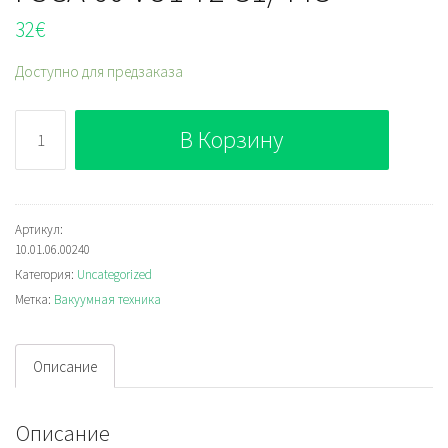
32
€
Доступно для предзаказа
Количество
В Корзину
FSGA
60
VU1-
72
Артикул:
10.01.06.00240
G1/4-
Категория:
Uncategorized
IG
Метка:
Вакуумная техника
Описание
Описание