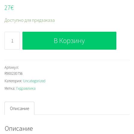
27
€
Доступно для предзаказа
Количество
В Корзину
Bosch
Rexroth
R900230756
Артикул:
R900230756
Категория:
Uncategorized
Метка:
Гидравлика
Описание
Описание