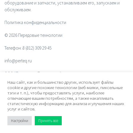
оборудование и запчасти, устанавливаем его, запускаем и
обслуживаем.
Политика конфиденциальности
© 2026 Передовые технологии
Телефон:
8 (812) 309 29 45
info@perteq.ru
ООО "Передовые Технологии"
Наш сайт, как и большинство других, использует файлы
ОГРН 1117847072628
cookie и другие похожие технологии (веб-маяки, пиксельные
тэги и т. п.), чтобы предоставлять услуги, наиболее
отвечающие вашим потребностям, а также накапливать
Почтовый индекс 196006
статистическую информацию для анализа и улучшения наших
услуг и сайтов.
Адрес:
ул. Рощинская, дом 32, офис 201, лит. А. Санкт-Петербург,
Россия
Настройки
Принять все