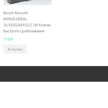
Bosch Rexroth
4WRGE10V50L-
1X/315G24EK31/C1M Клапан
быстрого срабатывания
5785
€
В корзину