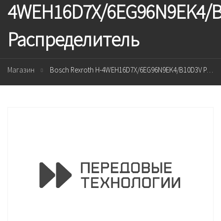
4WEH16D7X/6EG96N9EK4/
Распределитель
Магазин
Bosch Rexroth H-4WEH16D7X/6EG96N9EK4/B10D3V Распределитель