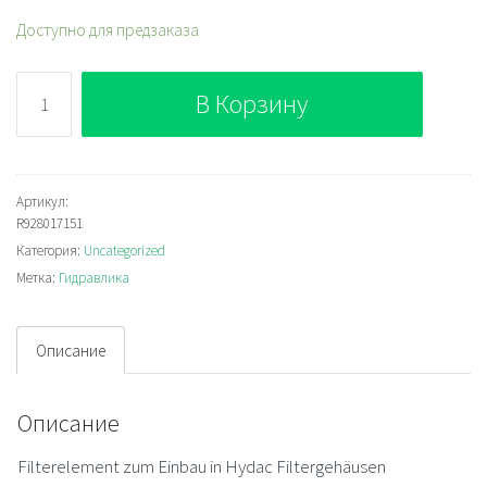
Доступно для предзаказа
Количество
В Корзину
Bosch
Rexroth
9.110LAH20XL-
F00-
Артикул:
R928017151
0-
Категория:
Uncategorized
MSO3000
Метка:
Гидравлика
Гидравлический
фильтроэлемент
Описание
Описание
Filterelement zum Einbau in Hydac Filtergehäusen