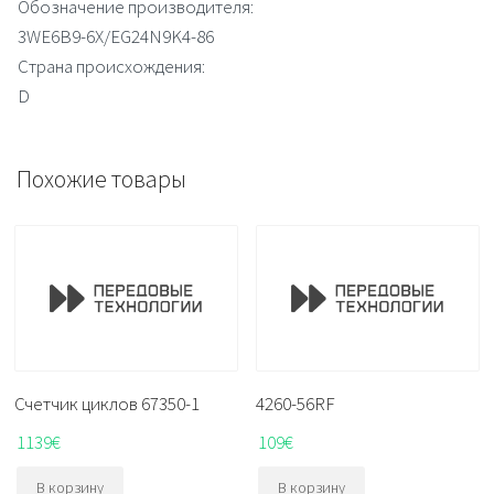
Обозначение производителя:
3WE6B9-6X/EG24N9K4-86
Страна происхождения:
D
Похожие товары
Счетчик циклов 67350-1
4260-56RF
1139
€
109
€
В корзину
В корзину