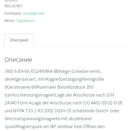
6X/EG24N9K4-
Артикул:
R901107967
86
Категория:
Uncategorized
Золотниковый
Метка:
Гидравлика
распределитель
Описание
Описание
3WE 6 B9-6X/EG24N9K4-86Wege-Schieberventil,
direktgesteuert, mit MagnetbetätigungNenngröße
6Geräteserie 6XMaximaler Betriebsdruck 350
barHochleistungsmagnetLage der Anschlüsse nach DIN
24340 Form ALage der Anschlüsse nach ISO 4401-03-02-0-05
und NFPA T3.5.1 R2-2002 D03In Öl schaltende Gleich- oder
Wechselspannungsmagnete mit abziehbarer
SpuleMagnetspule um 90° drehbar Kein Öffnen des