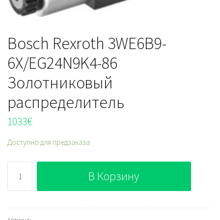
Bosch Rexroth 3WE6B9-
6X/EG24N9K4-86
Золотниковый
распределитель
1033
€
Доступно для предзаказа
Количество
В Корзину
Bosch
Rexroth
3WE6B9-