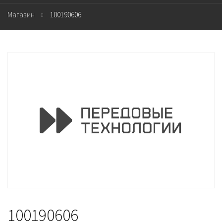
Магазин
100190606
100190606